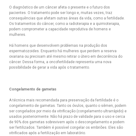
O diagnóstico de um câncer afeta o presente e o futuro dos
pacientes. O tratamento pode ser longo e, muitas vezes, traz
consequências que afetam outras áreas da vida, como a fertilidade.
Os tratamentos do câncer, como a radioterapia e a quimioterapia,
podem comprometer a capacidade reprodutiva de homens e
mulheres.
Há homens que desenvolvem problemas na produção dos
espermatozoides. Enquanto há mulheres que perdem a reserva
ovariana ou precisam até mesmo retirar o útero em decorrência do
câncer. Dessa forma, a oncofertilidade representa uma nova
possibilidade de gerar a vida após o tratamento.
Congelamento de gametas
A técnica mais recomendada para preservação da fertilidade é o
congelamento de gametas. Tanto os óvulos, quanto o sêmen, podem
ser congelados por meio da vitrificação (congelamento ultrarrápido) e
usados posteriormente. Não há prazo de validade para o uso e cerca
de 90% dos gametas sobrevivem após o descongelamento e podem
ser fertilizados. Também é possível congelar os embriões. Eles são
vitrificados após a fertilização em laboratório.