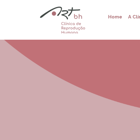
Home
A Clí