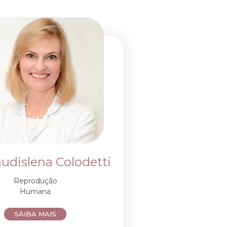
audislena Colodetti
Reprodução
Humana
SAIBA MAIS