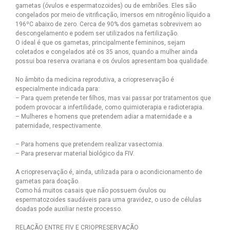
gametas (óvulos e espermatozoides) ou de embriões. Eles são
congelados por meio de vitrificação, imersos em nitrogênio líquido a
196ºC abaixo de zero. Cerca de 90% dos gametas sobrevivem ao
descongelamento e podem ser utilizados na fertilização.
O ideal é que os gametas, principalmente femininos, sejam
coletados e congelados até os 35 anos, quando a mulher ainda
possui boa reserva ovariana e os óvulos apresentam boa qualidade.
No âmbito da medicina reprodutiva, a criopreservação é
especialmente indicada para:
– Para quem pretende ter filhos, mas vai passar por tratamentos que
podem provocar a infertilidade, como quimioterapia e radioterapia.
– Mulheres e homens que pretendem adiar a maternidade e a
paternidade, respectivamente.
– Para homens que pretendem realizar vasectomia.
– Para preservar material biológico da FIV.
A criopreservação é, ainda, utilizada para o acondicionamento de
gametas para doação.
Como há muitos casais que não possuem óvulos ou
espermatozoides saudáveis para uma gravidez, o uso de células
doadas pode auxiliar neste processo.
RELAÇÃO ENTRE FIV E CRIOPRESERVAÇÃO