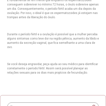
É fundamental ter em mente que enquanto os espermatozoides
conseguem sobreviver no mínimo 72 horas, o óvulo sobrevive apenas
um dia. Consequentemente, o período fértil acaba um dia depois da
ovulação. Por isso, o ideal é que os espermatozoides já estejam nas
trompas antes da liberação do óvulo.
Durante o período fértil e a ovulação é possível que a mulher perceba
alguns sintomas como leve dor na região pélvica, aumento da libido e
aumento da secreção vaginal, que fica semelhante a uma clara de
ovo.
Se você deseja engravidar, peça ajuda ao seu médico para identificar
corretamente o período fértil. Assim será possível planejar as
relações sexuais para os dias mais propícios de fecundação.