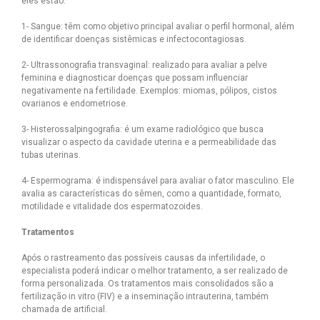
eles estão:
1- Sangue: têm como objetivo principal avaliar o perfil hormonal, além
de identificar doenças sistêmicas e infectocontagiosas.
2- Ultrassonografia transvaginal: realizado para avaliar a pelve
feminina e diagnosticar doenças que possam influenciar
negativamente na fertilidade. Exemplos: miomas, pólipos, cistos
ovarianos e endometriose.
3- Histerossalpingografia: é um exame radiológico que busca
visualizar o aspecto da cavidade uterina e a permeabilidade das
tubas uterinas.
4- Espermograma: é indispensável para avaliar o fator masculino. Ele
avalia as características do sêmen, como a quantidade, formato,
motilidade e vitalidade dos espermatozoides.
⠀
Tratamentos
Após o rastreamento das possíveis causas da infertilidade, o
especialista poderá indicar o melhor tratamento, a ser realizado de
forma personalizada. Os tratamentos mais consolidados são a
fertilização in vitro (FIV) e a inseminação intrauterina, também
chamada de artificial.