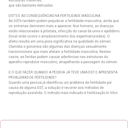
estruturas maternas,
que são bastante delicadas.
DST’S E AS CONSEQUÊNCIAS NA FERTILIDADE MASCULINA
As DSTs também podem prejudicar a fertilidade masculina, ainda que
os sintomas demorem mais a aparecer. Nos homens, as doenças
estão relacionadas à próstata, infecção do canal da urina e epidídimo
(local onde ocorre o amadurecimento dos espermatozoides). O
efeito resulta em uma piora significativa na qualidade do sêmen.
Clamídia e gonorreia são algumas das doenças sexualmente
transmissíveis que mais afetam a fertilidade masculina. Nestes
casos, as feridas podem causar aderências nas estruturas do
aparelho reprodutor masculino, atrapalhando a passagem do sêmen.
E O QUE FAZER QUANDO A PESSOA JÁ TEVE UMA DST E APRESENTA
PROBLEMAS DE FERTILIDADE?
Quando uma pessoa já identificou um problema de fertilidade por
causa de alguma DST, a solução é recorrer aos métodos de
reprodução assistida. O método mais indicado é Fertilização In Vitro.