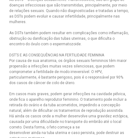
doenças infecciosas que são transmitidas, principalmente, por meio
de relações sexuais. Quando não diagnosticadas e tratadas a tempo,
as DSTs podem evoluir e causar infertilidade, principalmente nas
mulheres.
As DSTs também podem resultar em complicações como inflamação,
obstrução ou danificação das tubas uterinas, o que dificulta o
encontro do óvulo com o espermatozoide.
DST’S E AS CONSEQUÊNCIAS NA FERTILIDADE FEMININA
Por causa de sua anatomia, os órgãos sexuais femininos têm maior
propensão a infecções muitas vezes silenciosas, que podem
comprometer a fertilidade de modo irreversível. O HPV,
particularmente, é bastante perigoso, pois é o responsável por 90%
dos casos de câncer de colo de útero.
Em casos mais graves, podem gerar infecções na cavidade pélvica,
onde fica o aparelho reprodutor feminino. O tratamento pode incluir a
retirada do ovário e da tuba acometidos, impedindo a concepção
natural, além de dificultar os tratamentos de reprodução assistida.
Há ainda os casos onde a mulher desenvolve uma gravidez ectópica,
causada por uma dificuldade no transporte do embrião até o local
correto. Desta forma, o feto começa a se
desenvolver ainda na tuba uterina e caso persista, pode destruir as