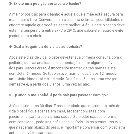
3- Existe uma posição certa para o banho?
A melhor posição para o banho é aquela que a mãe está segura para
manusear o filho. Converse com o pediatra sobre as possibilidades e
encontre aquela que você se sente melhor. A água para o banho deve
estar na temperatura entre 27ºC e 29ºC, use sabonete neutro e evite
produtos com cheiro.
4- Qual a frequência de visitas ao pediatra?
Após sete dias de vida, o bebê deve ter sua primeira consulta com o
pediatra, que vai analisar sua alimentação e tirar algumas dúvidas
dos pais. Depois disso, é importante manter visitas mensais até
completar 6 meses. Se tudo estiver normal, dos 6 aos 12 meses,
uma visita bimestral é o indicado. Dos 2 aos 5 anos, uma vez por
semestre e, a partir dos 5 anos, uma vez ao ano.
5- Quando o meu bebê já pode sair para passear comigo?
Após os primeiros 30 dias. É recomendado que no primeiro mês de
vida o bebê fique apenas em casa, recebendo visitas com
parcimônia, para preservar sua saúde. Se o bebê nasceu a termo,
com peso ideal, pode sair após esse período. Já os prematuros e/ou
que nasceram abaixo do peso, é importante conversar com o pediatra
antes de levá-los para passear.