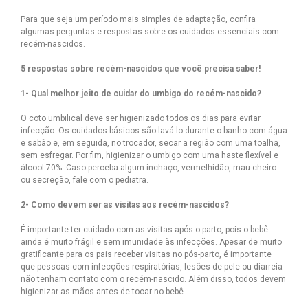
Para que seja um período mais simples de adaptação, confira
algumas perguntas e respostas sobre os cuidados essenciais com
recém-nascidos.
5 respostas sobre recém-nascidos que você precisa saber!
1- Qual melhor jeito de cuidar do umbigo do recém-nascido?
O coto umbilical deve ser higienizado todos os dias para evitar
infecção. Os cuidados básicos são lavá-lo durante o banho com água
e sabão e, em seguida, no trocador, secar a região com uma toalha,
sem esfregar. Por fim, higienizar o umbigo com uma haste flexível e
álcool 70%. Caso perceba algum inchaço, vermelhidão, mau cheiro
ou secreção, fale com o pediatra.
2- Como devem ser as visitas aos recém-nascidos?
É importante ter cuidado com as visitas após o parto, pois o bebê
ainda é muito frágil e sem imunidade às infecções. Apesar de muito
gratificante para os pais receber visitas no pós-parto, é importante
que pessoas com infecções respiratórias, lesões de pele ou diarreia
não tenham contato com o recém-nascido. Além disso, todos devem
higienizar as mãos antes de tocar no bebê.